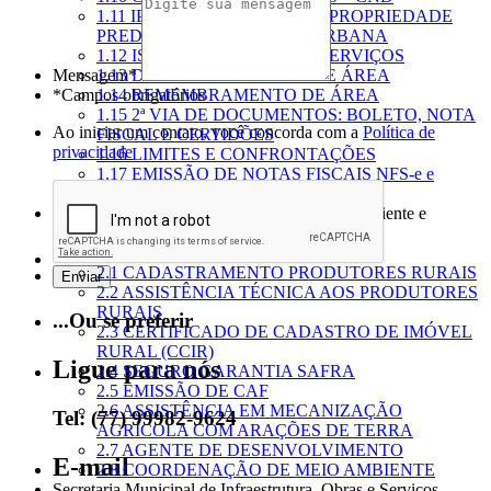
1.11 IPTU - IMPOSTO SOBRE PROPRIEDADE
PREDIAL E TERRITORIAL URBANA
1.12 ISS – IMPOSTO SOBRE SERVIÇOS
Mensagem*
1.13 DESMEMBRAMENTO DE ÁREA
*Campos obrigatórios
1.14 REMEMBRAMENTO DE ÁREA
1.15 2ª VIA DE DOCUMENTOS: BOLETO, NOTA
Ao iniciar um contato, você concorda com a
Política de
FISCAL E CERTIDÕES
privacidade
1.16 LIMITES E CONFRONTAÇÕES
1.17 EMISSÃO DE NOTAS FISCAIS NFS-e e
NFSA-e
Secretaria Municipal de Agricultura, Meio Ambiente e
Desenvolvimento Rural
Caracterização da Área...
2.1 CADASTRAMENTO PRODUTORES RURAIS
2.2 ASSISTÊNCIA TÉCNICA AOS PRODUTORES
RURAIS
...Ou se preferir
2.3 CERTIFICADO DE CADASTRO DE IMÓVEL
RURAL (CCIR)
Ligue para nós
2.4 SEGURO GARANTIA SAFRA
2.5 EMISSÃO DE CAF
2.6 ASSISTÊNCIA EM MECANIZAÇÃO
Tel: (77) 99982-9624
AGRÍCOLA COM ARAÇÕES DE TERRA
2.7 AGENTE DE DESENVOLVIMENTO
E-mail
2.8 COORDENAÇÃO DE MEIO AMBIENTE
Secretaria Municipal de Infraestrutura, Obras e Serviços