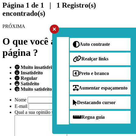
Página 1 de 1 | 1 Registro(s)
encontrado(s)
PRÓXIMA
O que você achou da nossa
Auto contraste
página ?
Realçar links
Muito insatisfeito
Insatisfeito
Preto e branco
Regular
Satisfeito
Aumentar espaçamento
Muito satisfeito
Nome
Destacando cursor
E-mail
Qual a sua opinião sobre nossa página?
Regua guia