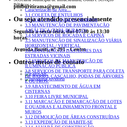
Públicos
pmburitirama@gmail.com
Caracterização da Área....
3.1 COLETA DE ENTULHOS
Ou seja atendido presencialmente
3.2 COLETA DE ANIMAIS MORTOS
3.3 MANUTENÇÃO DE PAVIMENTAÇÃO
ASFÁLTICA (TAPA-BURACO)
Segunda a sexta-feira, das 07:30 às 13:30
3.4 SERVIÇOS DE ROÇADA E CAPINA
horas.
3.5 MANUTENÇÃO DE SINALIZAÇÃO VIÁRIA
HORIZONTAL / VERTICAL
Avenida Buriti, nº 291 - Centro
3.6 MANUTENÇÃO DAS AÇÕES DAS
ESTRADAS VICINAIS
Outros meios de contato
3.7 SERVIÇOS DE MANUTENÇÃO DE
ILUMINAÇÃO PÚBLICA
3.8 SERVIÇOS DE TRANSPORTE PARA COLETA
e-SIC
DE BARRO, CASCALHO, PODAS DE ÁRVORES
Ouvidoria
E OUTROS.
3.9 ABASTECIMENTO DE ÁGUA EM
CISTERNAS
3.10 FEIRA LIVRE MUNICIPAL
3.11 MARCAÇÃO E DEMARCAÇÃO DE LOTES
E QUADRAS E ALINHAMENTO FRONTAL E
MUROS
3.12 DEMOLIÇÃO DE ÁREAS CONSTRUÍDAS
3.13 EXPEDIÇÃO DE HABITE-SE