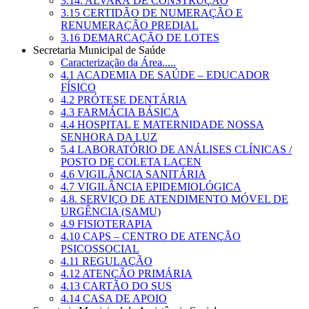
3.14. ALVARÁ DE CONSTRUÇÃO
3.15 CERTIDÃO DE NUMERAÇÃO E
RENUMERAÇÃO PREDIAL
3.16 DEMARCAÇÃO DE LOTES
Secretaria Municipal de Saúde
Caracterização da Área.....
4.1 ACADEMIA DE SAÚDE – EDUCADOR
FÍSICO
4.2 PRÓTESE DENTÁRIA
4.3 FARMÁCIA BÁSICA
4.4 HOSPITAL E MATERNIDADE NOSSA
SENHORA DA LUZ
5.4 LABORATÓRIO DE ANÁLISES CLÍNICAS /
POSTO DE COLETA LACEN
4.6 VIGILÂNCIA SANITÁRIA
4.7 VIGILÂNCIA EPIDEMIOLÓGICA
4.8. SERVIÇO DE ATENDIMENTO MÓVEL DE
URGÊNCIA (SAMU)
4.9 FISIOTERAPIA
4.10 CAPS – CENTRO DE ATENÇÃO
PSICOSSOCIAL
4.11 REGULAÇÃO
4.12 ATENÇÃO PRIMÁRIA
4.13 CARTÃO DO SUS
4.14 CASA DE APOIO