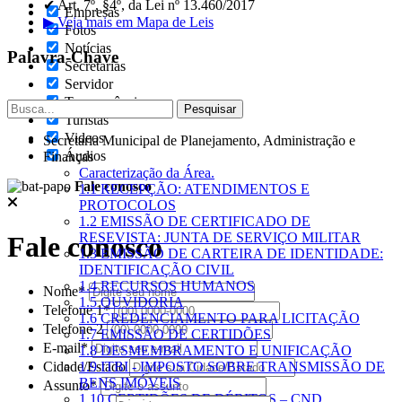
✔ Art. 7º, §4º, da Lei nº 13.460/2017
Empresas
▶ Veja mais em Mapa de Leis
Fotos
Notícias
Palavra-Chave
Secretarias
Servidor
Transparência
Turistas
Videos
Secretaria Municipal de Planejamento, Administração e
Áudios
Finanças
Caracterização da Área.
Fale conosco
1.1 RECEPÇÃO: ATENDIMENTOS E
PROTOCOLOS
1.2 EMISSÃO DE CERTIFICADO DE
RESEVISTA: JUNTA DE SERVIÇO MILITAR
Fale conosco
1.3 EMISSÃO DE CARTEIRA DE IDENTIDADE:
IDENTIFICAÇÃO CIVIL
1.4 RECURSOS HUMANOS
Nome*
1.5 OUVIDORIA
Telefone 1*
1.6 CREDENCIAMENTO PARA LICITAÇÃO
Telefone 2
1.7 EMISSÃO DE CERTIDÕES
E-mail*
1.8 DESMEMBRAMENTO E UNIFICAÇÃO
Cidade/Estado
1.9 ITBI - IMPOSTO SOBRE TRANSMISSÃO DE
BENS IMÓVEIS
Assunto*
1.10 CERTIDÕES DE DÉBITOS – CND