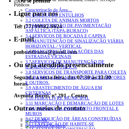
...Ou se preferir
Públicos
Caracterização da Área....
Ligue para nós
3.1 COLETA DE ENTULHOS
3.2 COLETA DE ANIMAIS MORTOS
3.3 MANUTENÇÃO DE PAVIMENTAÇÃO
Tel: (77) 99982-9624
ASFÁLTICA (TAPA-BURACO)
3.4 SERVIÇOS DE ROÇADA E CAPINA
E-mail
3.5 MANUTENÇÃO DE SINALIZAÇÃO VIÁRIA
HORIZONTAL / VERTICAL
pmburitirama@gmail.com
3.6 MANUTENÇÃO DAS AÇÕES DAS
ESTRADAS VICINAIS
3.7 SERVIÇOS DE MANUTENÇÃO DE
Ou seja atendido presencialmente
ILUMINAÇÃO PÚBLICA
3.8 SERVIÇOS DE TRANSPORTE PARA COLETA
Segunda a sexta-feira, das 07:30 às 13:30
DE BARRO, CASCALHO, PODAS DE ÁRVORES
E OUTROS.
horas.
3.9 ABASTECIMENTO DE ÁGUA EM
CISTERNAS
Avenida Buriti, nº 291 - Centro
3.10 FEIRA LIVRE MUNICIPAL
3.11 MARCAÇÃO E DEMARCAÇÃO DE LOTES
Outros meios de contato
E QUADRAS E ALINHAMENTO FRONTAL E
MUROS
3.12 DEMOLIÇÃO DE ÁREAS CONSTRUÍDAS
e-SIC
3.13 EXPEDIÇÃO DE HABITE-SE
Ouvidoria