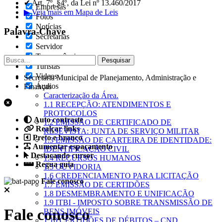
✔ Art. 7º, §4º, da Lei nº 13.460/2017
Empresas
▶ Veja mais em Mapa de Leis
Fotos
Notícias
Palavra-Chave
Secretarias
Servidor
Transparência
Turistas
Videos
Secretaria Municipal de Planejamento, Administração e
Áudios
Finanças
Caracterização da Área.
1.1 RECEPÇÃO: ATENDIMENTOS E
PROTOCOLOS
Auto contraste
1.2 EMISSÃO DE CERTIFICADO DE
Realçar links
RESEVISTA: JUNTA DE SERVIÇO MILITAR
Preto e branco
1.3 EMISSÃO DE CARTEIRA DE IDENTIDADE:
Aumentar espaçamento
IDENTIFICAÇÃO CIVIL
Destacando cursor
1.4 RECURSOS HUMANOS
Regua guia
1.5 OUVIDORIA
1.6 CREDENCIAMENTO PARA LICITAÇÃO
Fale conosco
1.7 EMISSÃO DE CERTIDÕES
1.8 DESMEMBRAMENTO E UNIFICAÇÃO
1.9 ITBI - IMPOSTO SOBRE TRANSMISSÃO DE
Fale conosco
BENS IMÓVEIS
1.10 CERTIDÕES DE DÉBITOS – CND