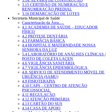
3.14. ALVARÁ DE CONSTRUÇÃO
3.15 CERTIDÃO DE NUMERAÇÃO E
RENUMERAÇÃO PREDIAL
3.16 DEMARCAÇÃO DE LOTES
Secretaria Municipal de Saúde
Caracterização da Área.....
4.1 ACADEMIA DE SAÚDE – EDUCADOR
FÍSICO
4.2 PRÓTESE DENTÁRIA
4.3 FARMÁCIA BÁSICA
4.4 HOSPITAL E MATERNIDADE NOSSA
SENHORA DA LUZ
5.4 LABORATÓRIO DE ANÁLISES CLÍNICAS /
POSTO DE COLETA LACEN
4.6 VIGILÂNCIA SANITÁRIA
4.7 VIGILÂNCIA EPIDEMIOLÓGICA
4.8. SERVIÇO DE ATENDIMENTO MÓVEL DE
URGÊNCIA (SAMU)
4.9 FISIOTERAPIA
4.10 CAPS – CENTRO DE ATENÇÃO
PSICOSSOCIAL
4.11 REGULAÇÃO
4.12 ATENÇÃO PRIMÁRIA
4.13 CARTÃO DO SUS
4.14 CASA DE APOIO