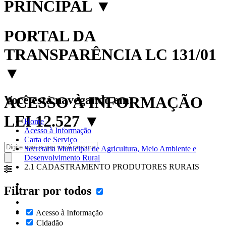
PRINCIPAL
▼
PORTAL DA
TRANSPARÊNCIA LC 131/01
▼
Você está navegando em:
ACESSO À INFORMAÇÃO
LEI 12.527
▼
Home
Acesso à Informação
Carta de Serviço
Secretaria Municipal de Agricultura, Meio Ambiente e
Desenvolvimento Rural
2.1 CADASTRAMENTO PRODUTORES RURAIS
Filtrar por todos
Acesso à Informação
Cidadão