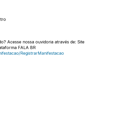
tro
do? Acesse nossa ouvidoria através de: Site
plataforma FALA BR
nifestacao/RegistrarManifestacao