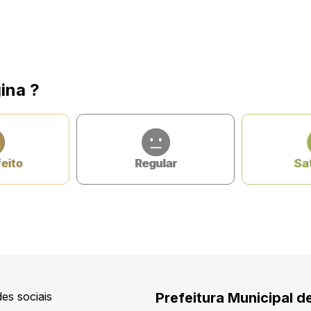
ina ?
feito
Regular
Sat
es sociais
Prefeitura Municipal d