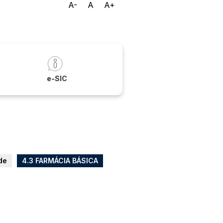
A-
A
A+
a
e-SIC
de
4.3 FARMÁCIA BÁSICA