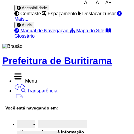
A-
A
A+
Acessibilidade
Contraste
Espaçamento
Destacar cursor
Mais...
Ajuda
Manual de Navegação
Mapa do Site
Glossário
Prefeitura de Buritirama
Menu
Transparência
Diário Oficial
Você está navegando em:
Nota Fiscal
Ouvidoria
Home
Acesso à Informação
e-SIC