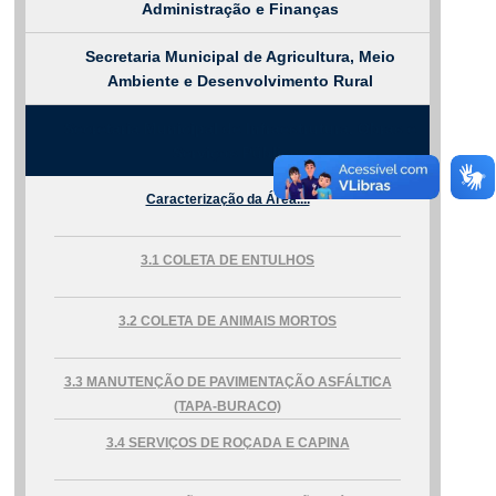
Administração e Finanças
Fale conosco
Secretaria Municipal de Agricultura, Meio
Nome*
Ambiente e Desenvolvimento Rural
Telefone 1*
Telefone 2
Secretaria Municipal de Infraestrutura, Obras e
E-mail*
Serviços Públicos
Cidade/Estado
Assunto*
Caracterização da Área....
3.1 COLETA DE ENTULHOS
Mensagem*
*Campos obrigatórios
3.2 COLETA DE ANIMAIS MORTOS
Ao iniciar um contato, você concorda com a
Política de
privacidade
3.3 MANUTENÇÃO DE PAVIMENTAÇÃO ASFÁLTICA
(TAPA-BURACO)
3.4 SERVIÇOS DE ROÇADA E CAPINA