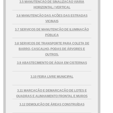
3.5 MANUTENÇÃO DE SINALIZAÇÃO VIÁRIA
HORIZONTAL / VERTICAL
...Ou se preferir
3.6 MANUTENÇÃO DAS AÇÕES DAS ESTRADAS
Ligue para nós
VICINAIS
3.7 SERVIÇOS DE MANUTENÇÃO DE ILUMINAÇÃO
Tel: (77) 99982-9624
PÚBLICA
E-mail
3.8 SERVIÇOS DE TRANSPORTE PARA COLETA DE
BARRO, CASCALHO, PODAS DE ÁRVORES E
pmburitirama@gmail.com
OUTROS.
3.9 ABASTECIMENTO DE ÁGUA EM CISTERNAS
Ou seja atendido presencialmente
3.10 FEIRA LIVRE MUNICIPAL
Segunda a sexta-feira, das 07:30 às 13:30
horas.
3.11 MARCAÇÃO E DEMARCAÇÃO DE LOTES E
Avenida Buriti, nº 291 - Centro
QUADRAS E ALINHAMENTO FRONTAL E MUROS
Outros meios de contato
3.12 DEMOLIÇÃO DE ÁREAS CONSTRUÍDAS